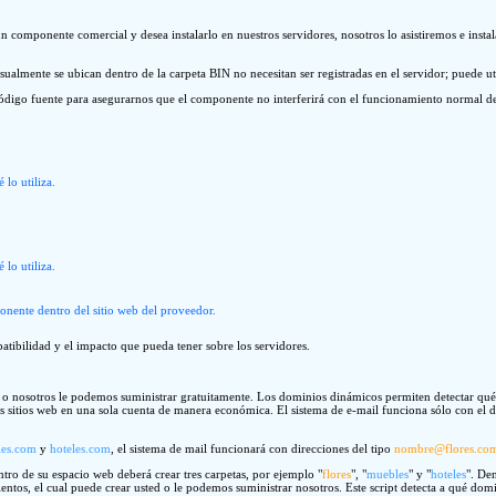
un componente comercial y desea instalarlo en nuestros servidores, nosotros lo asistiremos e ins
almente se ubican dentro de la carpeta BIN no necesitan ser registradas en el servidor; puede uti
código fuente para asegurarnos que el componente no interferirá con el funcionamiento normal de 
lo utiliza.
lo utiliza.
ponente dentro del sitio web del proveedor.
ibilidad y el impacto que pueda tener sobre los servidores.
nosotros le podemos suministrar gratuitamente. Los dominios dinámicos permiten detectar qué do
rios sitios web en una sola cuenta de manera económica. El sistema de e-mail funciona sólo con el 
es.com
y
hoteles.com
, el sistema de mail funcionará con direcciones del tipo
nombre@flores.co
tro de su espacio web deberá crear tres carpetas, por ejemplo "
flores
", "
muebles
" y "
hoteles
". De
entos, el cual puede crear usted o le podemos suministrar nosotros. Este script detecta a qué domin