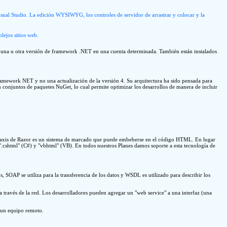
al Studio. La edición WYSIWYG, los controles de servidor de arrastrar y colocar y la
lejos sitios web.
ite una u otra versión de framework .NET en una cuenta determinada. También están instalados
mework NET y no una actualización de la versión 4. Su arquitectura ha sido pensada para
conjuntos de paquetes NuGet, lo cual permite optimizar los desarrollos de manera de incluir
intaxis de Razor es un sistema de marcado que puede embeberse en el código HTML. En lugar
es ".cshtml" (C#) y "vbhtml" (VB). En todos nuestros Planes damos soporte a esta tecnología de
SOAP se utiliza para la transferencia de los datos y WSDL es utilizado para describir los
 a través de la red. Los desarrolladores pueden agregar un "web service" a una interfaz (una
e un equipo remoto.