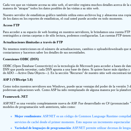
Cada vez que un visitante accesa su sitio web, el servidor registra muchos detalles acerca de
manera de "atrapar" todos los datos posibles de las visitas a su sitio web.
Nuestro servidor de estadísticas gráfico también utiliza estos archivos log y almacena una copi
de los datos en los reportes de estadísticas, el cual usted puede acceder en todo momento.
Acceso FTP
Para acceder a su espacio de web hosting en nuestros servidores, le brindamos una cuenta FTP q
restringidos a ciertas carpetas o de sólo lectura, podemos configurarlas. Las cuentas FTP tie
Actualizaciones ilimitadas a través de FTP
No tenemos restricciones en el número de actualizaciones, cambios o uploads/downloads que nece
contactarnos y hacernos saber los detalles de sus necesidades.
Conexiones ODBC (DSN)
ODBC (Open Database Connectivity) es la tecnología de Microsoft para acceder a bases de dat
DSN que pueda necesitar; cada DSN apunta a una base de datos. Si quiere hacer más rápidas y s
de ADO —Active Data Objects—). En la sección "Recursos" de nuestro sitio web encontrará tutor
ASP 3 (VBScript 5.0)
Como todos nuestros servidores son Windows, puede sacar ventajas del poder de la versión 3 de
poderosas aplicaciones web. Como ASP ha sido reemplazado de alguna manera por la plataforma
Framework .NET
ASP.NET es una versión completamente nueva de ASP. Fue desarrollado en C# (pronunciado "sii 
modelos de programación web anteriores, tales como:
Mejor rendimiento
: ASP.NET es un código de Common Language Runtime compilado que 
servicios de caché desde el primer momento. Esto supone un incremento espectacular d
Variedad de lenguajes de programación
: ASP.NET permite utilizar decenas de lengu