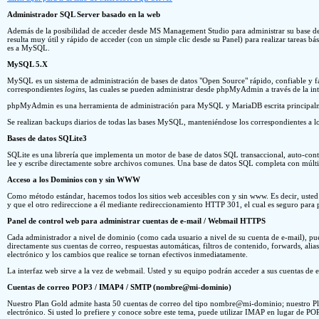
Administrador SQL Server basado en la web
Además de la posibilidad de acceder desde MS Management Studio para administrar su base de
resulta muy útil y rápido de acceder (con un simple clic desde su Panel) para realizar tareas
es a MySQL.
MySQL 5.X
MySQL es un sistema de administración de bases de datos "Open Source" rápido, confiable y fá
correspondientes
logins
, las cuales se pueden administrar desde phpMyAdmin a través de la int
phpMyAdmin es una herramienta de administración para MySQL y MariaDB escrita principalmen
Se realizan backups diarios de todas las bases MySQL, manteniéndose los correspondientes a los
Bases de datos SQLite3
SQLite es una librería que implementa un motor de base de datos SQL transaccional, auto-conte
lee y escribe directamente sobre archivos comunes. Una base de datos SQL completa con múltiple
Acceso a los Dominios con y sin WWW
Como método estándar, hacemos todos los sitios web accesibles con y sin www. Es decir, uste
y que el otro redireccione a él mediante redireccionamiento HTTP 301, el cual es seguro para 
Panel de control web para administrar cuentas de e-mail / Webmail HTTPS
Cada administrador a nivel de dominio (como cada usuario a nivel de su cuenta de e-mail), pu
directamente sus cuentas de correo, respuestas automáticas, filtros de contenido, forwards, alia
electrónico y los cambios que realice se tornan efectivos inmediatamente.
La interfaz web sirve a la vez de webmail. Usted y su equipo podrán acceder a sus cuentas de
Cuentas de correo POP3 / IMAP4 / SMTP (nombre@mi-dominio)
Nuestro Plan Gold admite hasta 50 cuentas de correo del tipo nombre@mi-dominio; nuestro Plan
electrónico. Si usted lo prefiere y conoce sobre este tema, puede utilizar IMAP en lugar de PO