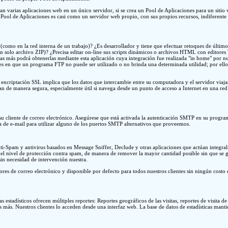
an varias aplicaciones web en un único servidor, si se crea un Pool de Aplicaciones para un sitio 
o Pool de Aplicaciones es casi como un servidor web propio, con sus propios recursos, indiferente 
(como en la red interna de un trabajo)? ¿Es desarrollador y tiene que efectuar retoques de últim
 un solo archivo ZIP)? ¿Precisa editar on-line sus scripts dinámicos o archivos HTML con editor
ras más podrá obtenerlas mediante esta aplicación cuya integración fue realizada "in home" por n
es en que un programa FTP no puede ser utilizado o no brinda una determinada utilidad; por ello
 encriptación SSL implica que los datos que intercambie entre su computadora y el servidor viaj
ian de manera segura, especialmente útil si navega desde un punto de acceso a Internet en una re
 cliente de correo electrónico. Asegúrese que está activada la autenticación SMTP en su programa
 de e-mail para utilizar alguno de los puertos SMTP alternativos que proveemos.
Anti-Spam y antivirus basados en Message Sniffer, Declude y otras aplicaciones que actúan inte
r el nivel de protección contra spam, de manera de remover la mayor cantidad posible sin que se g
 sin necesidad de intervención nuestra.
dores de correo electrónico y disponible por defecto para todos nuestros clientes sin ningún costo
as estadísticos ofrecen múltiples reportes: Reportes geográficos de las visitas, reportes de visita d
s más. Nuestros clientes lo acceden desde una interfaz web. La base de datos de estadísticas manti