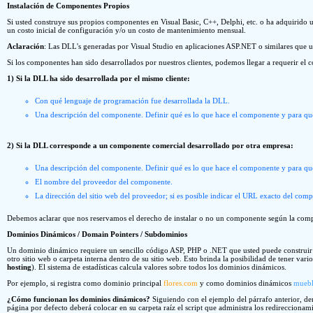
Instalación de Componentes Propios
Si usted construye sus propios componentes en Visual Basic, C++, Delphi, etc. o ha adquirido 
un costo inicial de configuración y/o un costo de mantenimiento mensual.
Aclaración
: Las DLL's generadas por Visual Studio en aplicaciones ASP.NET o similares que usu
Si los componentes han sido desarrollados por nuestros clientes, podemos llegar a requerir el 
1) Si la DLL ha sido desarrollada por el mismo cliente:
Con qué lenguaje de programación fue desarrollada la DLL.
Una descripción del componente. Definir qué es lo que hace el componente y para qué 
2) Si la DLL corresponde a un componente comercial desarrollado por otra empresa:
Una descripción del componente. Definir qué es lo que hace el componente y para qué 
El nombre del proveedor del componente.
La dirección del sitio web del proveedor; si es posible indicar el URL exacto del com
Debemos aclarar que nos reservamos el derecho de instalar o no un componente según la compat
Dominios Dinámicos / Domain Pointers / Subdominios
Un dominio dinámico requiere un sencillo código ASP, PHP o .NET que usted puede construir o 
otro sitio web o carpeta interna dentro de su sitio web. Esto brinda la posibilidad de tener va
hosting
). El sistema de estadísticas calcula valores sobre todos los dominios dinámicos.
Por ejemplo, si registra como dominio principal
flores.com
y como dominios dinámicos
muebl
¿Cómo funcionan los dominios dinámicos?
Siguiendo con el ejemplo del párrafo anterior, den
página por defecto deberá colocar en su carpeta raíz el script que administra los redireccionami