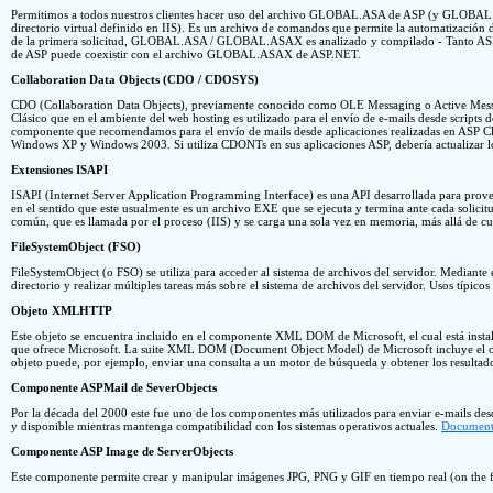
Permitimos a todos nuestros clientes hacer uso del archivo GLOBAL.ASA de ASP (y GLOBAL.
directorio virtual definido en IIS). Es un archivo de comandos que permite la automatización d
de la primera solicitud, GLOBAL.ASA / GLOBAL.ASAX es analizado y compilado - Tanto ASP co
de ASP puede coexistir con el archivo GLOBAL.ASAX de ASP.NET.
Collaboration Data Objects (CDO / CDOSYS)
CDO (Collaboration Data Objects), previamente conocido como OLE Messaging o Active Messag
Clásico que en el ambiente del web hosting es utilizado para el envío de e-mails desde scripts
componente que recomendamos para el envío de mails desde aplicaciones realizadas en ASP C
Windows XP y Windows 2003. Si utiliza CDONTs en sus aplicaciones ASP, debería actualizar 
Extensiones ISAPI
ISAPI (Internet Server Application Programming Interface) es una API desarrollada para prove
en el sentido que este usualmente es un archivo EXE que se ejecuta y termina ante cada solic
común, que es llamada por el proceso (IIS) y se carga una sola vez en memoria, más allá de cuán
FileSystemObject (FSO)
FileSystemObject (o FSO) se utiliza para acceder al sistema de archivos del servidor. Mediante 
directorio y realizar múltiples tareas más sobre el sistema de archivos del servidor. Usos típi
Objeto XMLHTTP
Este objeto se encuentra incluido en el componente XML DOM de Microsoft, el cual está inst
que ofrece Microsoft. La suite XML DOM (Document Object Model) de Microsoft incluye el obj
objeto puede, por ejemplo, enviar una consulta a un motor de búsqueda y obtener los resultad
Componente ASPMail de SeverObjects
Por la década del 2000 este fue uno de los componentes más utilizados para enviar e-mails d
y disponible mientras mantenga compatibilidad con los sistemas operativos actuales.
Document
Componente ASP Image de ServerObjects
Este componente permite crear y manipular imágenes JPG, PNG y GIF en tiempo real (on the fly