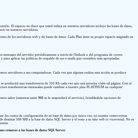
irlo. El espacio en disco que usted utiliza en nuestros servidores incluye las bases de datos,
acio en nuestros servidores.
ntes de los servidores web y de bases de datos. Cada Plan tiene su propio espacio asignado en
s mensajes del servidor periódicamente a través de Outlook o del programa de correo
y para aplicar las políticas de respaldo de sus e-mails que considere más apropiadas.
nuestros servidores a sus computadoras. Cada vez que alguien realiza esta acción se produce
e producirá una transferencia de 310 Kb cada vez que una persona visite tal página. Con el
ayores transferencias mensuales puede cambiar a nuestro plan PLATINUM en cualquier
remos saber (mientras tanto
NO
se le suspenderá el servicio), brindándole opciones de
los costos de configuración de su base de datos por única vez; no existen costos extras
e destinar 500 MB a la base de datos SQL Server y el resto a su sitio web (o viceversa). No es
cuenta.
ones remotas a las bases de datos SQL Server
.