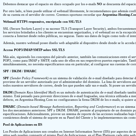
Debemos destacar que el espacio en disco ocupado por los e-mails
NO
se descuenta del espacio
Por otro lado, si bien puede utilizar el webmail libremente, le recomendamos que además confi
de su cuenta en el servidor de correo. Creemos oportuno recordar que
Argentina-Hosting.Com 
Webmail HTTPS responsivo, encriptado con SSL/TLS
SSL (Secure Sockets Layer) y su sucesor TLS (Transport Layer Security), ambos frecuenteme
los servicios brindados a los clientes se encuentran segurizados, y el webmail no es la excep
conecta a Internet desde redes públicas, no seguras. Tanto sus datos de login como todo el inte
Además, nuestro webmail posee diseño web adaptable al dispositivo desde donde se lo acceda 
Acceso POP3/IMAP/SMTP sobre SSL/TLS
Más aún, siguiendo los conceptos del párrafo anterior, también las comunicaciones entre el s
POP3, como para IMAP y SMTP, cada uno de ellos en sus respectivos puertos especiales. También
simultáneamente, no necesita especificarnos una en particular; al configurar sus cuentas de c
SPF / DKIM / DMARC
SPF
(
Sender Policy Framework
) es un sistema de validación de e-mail diseñado para detectar 
proviene de un servidor autorizado por el administrador del dominio. La lista de servidores 
todos nuestros servidores de correo, desde los que pueden salir sus e-mails. Si posee un servi
DKIM
(
Domain Keys Identified Mail
) es un método de autenticación de e-mail diseñado tambié
mismo. Está pensado para prevenir direcciones de e-mail fraguadas, una técnica utilizada a 
defecto, en Argentina-Hosting.Com no configuramos la firma DKIM de los e-mails; si quiere ap
DMARC
(
Domain-based Message Authentication, Reporting and Conformance
) es un sistema
los dos mecanismos anteriores: SPF y DKIM. DMARC permite al propietario de un dominio publ
especificaciones. Adicionalmente, provee un sistema de reporte de las acciones realizadas ba
contáctenos desde el sistema de soporte en su Panel del Cliente y lo implementaremos sin costo
Pool de Aplicaciones en IIS
Los Pooles de Aplicaciones son creados en Internet Information Server (IIS) por aspectos de 
sitios web pueden compartir el mismo Pool de Aplicaciones, en el Plan Platinum cada sitio web