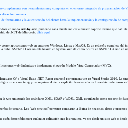
se complementa con herramientas muy completas en el entorno integrado de programación de Visu
a eficaz herramienta.
o de formularios y la autenticación del cliente hasta la implementación y la configuración de comp
ándose en modo
side-by-side
, pudiendo cada cliente indicar a nuestro soporte técnico que habil
l sitio de .NET de Microsoft:
click aquí
.
 correr aplicaciones web en entornos Windows, Linux y MacOS. Es un rediseño completo del fra
en la nube. ASP.NET Core no está basado en System.Web.dll como ocurre en ASP.NET 4 sino en un 
aplicaciones web dinámicas e implementa el patrón Modelo-Vista-Controlador (MVC).
 lenguajes C# o Visual Basic .NET. Razor apareció por primera vez en Visual Studio 2010. La s
código con el caracter @ y no requiere el cierre explícito. la extensión de los archivos de Razor 
 en la web utilizando los estándares XML, SOAP y WDSL. XML es utilizado como soporte de datos, 
nterfaz de usuario. Los "web services" permiten compartir la lógica de negocios, datos y procesos
 estén disponibles para cualquier aplicación que los requiera, ya sea desde un sitio web o desd