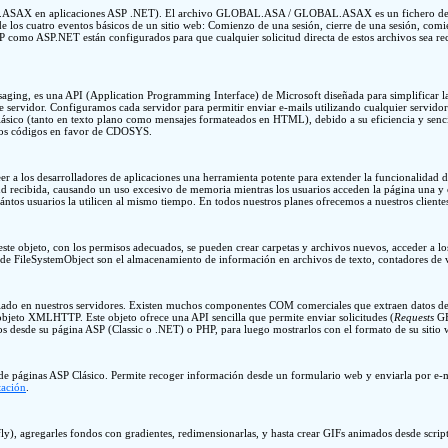
ASAX en aplicaciones ASP .NET). El archivo GLOBAL.ASA / GLOBAL.ASAX es un fichero de texto
e los cuatro eventos básicos de un sitio web: Comienzo de una sesión, cierre de una sesión, comie
mo ASP.NET están configurados para que cualquier solicitud directa de estos archivos sea re
ing, es una API (Application Programming Interface) de Microsoft diseñada para simplificar l
 de servidor. Configuramos cada servidor para permitir enviar e-mails utilizando cualquier servi
lásico (tanto en texto plano como mensajes formateados en HTML), debido a su eficiencia y se
los códigos en favor de CDOSYS.
er a los desarrolladores de aplicaciones una herramienta potente para extender la funcionalidad
itud recibida, causando un uso excesivo de memoria mientras los usuarios acceden la página una 
tos usuarios la utilicen al mismo tiempo. En todos nuestros planes ofrecemos a nuestros clientes 
este objeto, con los permisos adecuados, se pueden crear carpetas y archivos nuevos, acceder a los
cos de FileSystemObject son el almacenamiento de información en archivos de texto, contadores de vi
alado en nuestros servidores. Existen muchos componentes COM comerciales que extraen datos d
eto XMLHTTP. Este objeto ofrece una API sencilla que permite enviar solicitudes (
Requests
GE
os desde su página ASP (Classic o .NET) o PHP, para luego mostrarlos con el formato de su sitio
esde páginas ASP Clásico. Permite recoger información desde un formulario web y enviarla por e-
ación
.
), agregarles fondos con gradientes, redimensionarlas, y hasta crear GIFs animados desde scrip