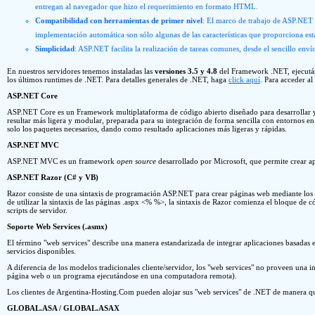
entregan al navegador que hizo el requerimiento en formato HTML.
Compatibilidad con herramientas de primer nivel
: El marco de trabajo de ASP.NET 
implementación automática son sólo algunas de las características que proporciona est
Simplicidad
: ASP.NET facilita la realización de tareas comunes, desde el sencillo enví
En nuestros servidores tenemos instaladas las
versiones 3.5 y 4.8
del Framework .NET, ejecut
los últimos runtimes de .NET. Para detalles generales de .NET, haga
click aquí
. Para acceder a
ASP.NET Core
ASP.NET Core es un Framework multiplataforma de código abierto diseñado para desarrollar y
resultar más ligera y modular, preparada para su integración de forma sencilla con entornos 
solo los paquetes necesarios, dando como resultado aplicaciones más ligeras y rápidas.
ASP.NET MVC
ASP.NET MVC es un framework
open source
desarrollado por Microsoft, que permite crear 
ASP.NET Razor (C# y VB)
Razor consiste de una sintaxis de programación ASP.NET para crear páginas web mediante los
de utilizar la sintaxis de las páginas .aspx <% %>, la sintaxis de Razor comienza el bloque de 
scripts de servidor.
Soporte Web Services (.asmx)
El término "web services" describe una manera estandarizada de integrar aplicaciones basadas
servicios disponibles.
A diferencia de los modelos tradicionales cliente/servidor, los "web services" no proveen una i
página web o un programa ejecutándose en una computadora remota).
Los clientes de Argentina-Hosting.Com pueden alojar sus "web services" de .NET de manera que
GLOBAL.ASA / GLOBAL.ASAX