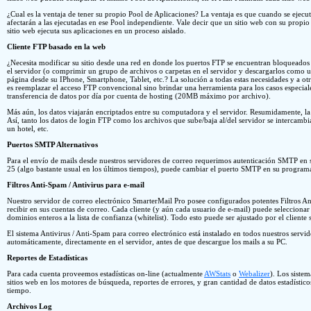
¿Cual es la ventaja de tener su propio Pool de Aplicaciones? La ventaja es que cuando se ejecut
afectarán a las ejecutadas en ese Pool independiente. Vale decir que un sitio web con su propi
sitio web ejecuta sus aplicaciones en un proceso aislado.
Cliente FTP basado en la web
¿Necesita modificar su sitio desde una red en donde los puertos FTP se encuentran bloqueados 
el servidor (o comprimir un grupo de archivos o carpetas en el servidor y descargarlos como
página desde su IPhone, Smartphone, Tablet, etc.? La solución a todas estas necesidades y a ot
es reemplazar el acceso FTP convencional sino brindar una herramienta para los casos especial
transferencia de datos por día por cuenta de hosting (20MB máximo por archivo).
Más aún, los datos viajarán encriptados entre su computadora y el servidor. Resumidamente, la
Así, tanto los datos de login FTP como los archivos que sube/baja al/del servidor se intercamb
un hotel, etc.
Puertos SMTP Alternativos
Para el envío de mails desde nuestros servidores de correo requerimos autenticación SMTP en su
25 (algo bastante usual en los últimos tiempos), puede cambiar el puerto SMTP en su programa
Filtros Anti-Spam / Antivirus para e-mail
Nuestro servidor de correo electrónico SmarterMail Pro posee configurados potentes Filtros 
recibir en sus cuentas de correo. Cada cliente (y aún cada usuario de e-mail) puede selecciona
dominios enteros a la lista de confianza (whitelist). Todo esto puede ser ajustado por el cliente
El sistema Antivirus / Anti-Spam para correo electrónico está instalado en todos nuestros servi
automáticamente, directamente en el servidor, antes de que descargue los mails a su PC.
Reportes de Estadísticas
Para cada cuenta proveemos estadísticas on-line (actualmente
AWStats
o
Webalizer
). Los sistem
sitios web en los motores de búsqueda, reportes de errores, y gran cantidad de datos estadístico
tiempo.
Archivos Log