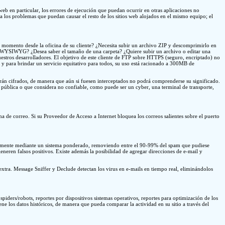
web en particular, los errores de ejecución que puedan ocurrir en otras aplicaciones no
a los problemas que puedan causar el resto de los sitios web alojados en el mismo equipo; el
o momento desde la oficina de su cliente? ¿Necesita subir un archivo ZIP y descomprimirlo en
es WYSIWYG? ¿Desea saber el tamaño de una carpeta? ¿Quiere subir un archivo o editar una
uestros desarrolladores. El objetivo de este cliente de FTP sobre HTTPS (seguro, encriptado) no
 y para brindar un servicio equitativo para todos, su uso está racionado a 300MB de
arán cifrados, de manera que aún si fuesen interceptados no podrá comprenderse su significado.
d pública o que considera no confiable, como puede ser un cyber, una terminal de transporte,
 de correo. Si su Proveedor de Acceso a Internet bloquea los correos salientes sobre el puerto
gralmente mediante un sistema ponderado, removiendo entre el 90-99% del spam que pudiese
eneren falsos positivos. Existe además la posibilidad de agregar direcciones de e-mail y
 extra. Message Sniffer y Declude detectan los virus en e-mails en tiempo real, eliminándolos
e spiders/robots, reportes por dispositivos sistemas operativos, reportes para optimización de los
ene los datos históricos, de manera que pueda comparar la actividad en su sitio a través del