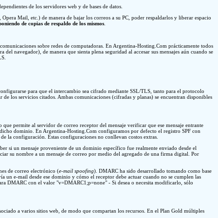
dependientes de los servidores web y de bases de datos.
Opera Mail, etc.) de manera de bajar los correos a su PC, poder respaldarlos y liberar espacio
poniendo de copias de respaldo de los mismos
.
s comunicaciones sobre redes de computadoras. En Argentina-Hosting.Com prácticamente todos
rra del navegador), de manera que sienta plena seguridad al accesar sus mensajes aún cuando se
LS.
onfigurarse para que el intercambio sea cifrado mediante SSL/TLS, tanto para el protocolo
r de los servicios citados. Ambas comunicaciones (cifradas y planas) se encuentran disponibles
mo que permite al servidor de correo receptor del mensaje verificar que ese mensaje entrante
de dicho dominio. En Argentina-Hosting.Com configuramos por defecto el registro SPF con
 de la configuración. Estas configuraciones no conllevan costos extras.
saber si un mensaje proveniente de un dominio específico fue realmente enviado desde el
ciar su nombre a un mensaje de correo por medio del agregado de una firma digital. Por
nes de correo electrónico (
e-mail spoofing
). DMARC ha sido desarrollado tomando como base
a un e-mail desde ese dominio y cómo el receptor debe actuar cuando no se cumplen las
NS para DMARC con el valor "v=DMARC1;p=none" - Si desea o necesita modificarlo, sólo
sociado a varios sitios web, de modo que compartan los recursos. En el Plan Gold múltiples