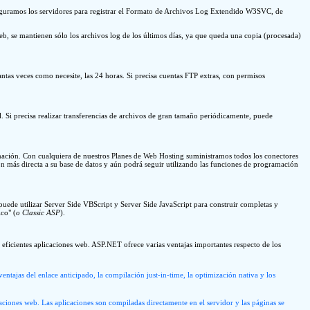
onfiguramos los servidores para registrar el Formato de Archivos Log Extendido W3SVC, de
web, se mantienen sólo los archivos log de los últimos días, ya que queda una copia (procesada)
ntas veces como necesite, las 24 horas. Si precisa cuentas FTP extras, con permisos
. Si precisa realizar transferencias de archivos de gran tamaño periódicamente, puede
ación. Con cualquiera de nuestros Planes de Web Hosting suministramos todos los conectores
n más directa a su base de datos y aún podrá seguir utilizando las funciones de programación
uede utilizar Server Side VBScript y Server Side JavaScript para construir completas y
co" (
o Classic ASP
).
ficientes aplicaciones web. ASP.NET ofrece varias ventajas importantes respecto de los
jas del enlace anticipado, la compilación just-in-time, la optimización nativa y los
ciones web. Las aplicaciones son compiladas directamente en el servidor y las páginas se