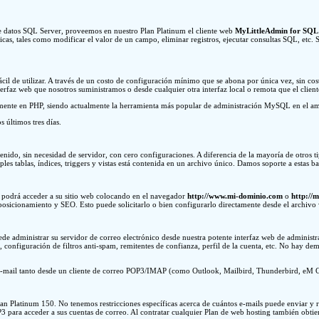
 datos SQL Server, proveemos en nuestro Plan Platinum el cliente web
MyLittleAdmin for SQL 
 básicas, tales como modificar el valor de un campo, eliminar registros, ejecutar consultas SQL,
cil de utilizar. A través de un costo de configuración mínimo que se abona por única vez, sin c
erfaz web que nosotros suministramos o desde cualquier otra interfaz local o remota que el client
te en PHP, siendo actualmente la herramienta más popular de administración MySQL en el ambi
 últimos tres días.
nido, sin necesidad de servidor, con cero configuraciones. A diferencia de la mayoría de otros t
s tablas, índices, triggers y vistas está contenida en un archivo único. Damos soporte a estas ba
d podrá acceder a su sitio web colocando en el navegador
http://www.mi-dominio.com
o
http://
posicionamiento y SEO. Esto puede solicitarlo o bien configurarlo directamente desde el archivo
ede administrar su servidor de correo electrónico desde nuestra potente interfaz web de administ
s, configuración de filtros anti-spam, remitentes de confianza, perfil de la cuenta, etc. No hay d
 e-mail tanto desde un cliente de correo POP3/IMAP (como Outlook, Mailbird, Thunderbird, eM Cli
 Platinum 150. No tenemos restricciones específicas acerca de cuántos e-mails puede enviar y r
P3 para acceder a sus cuentas de correo. Al contratar cualquier Plan de web hosting también obtie