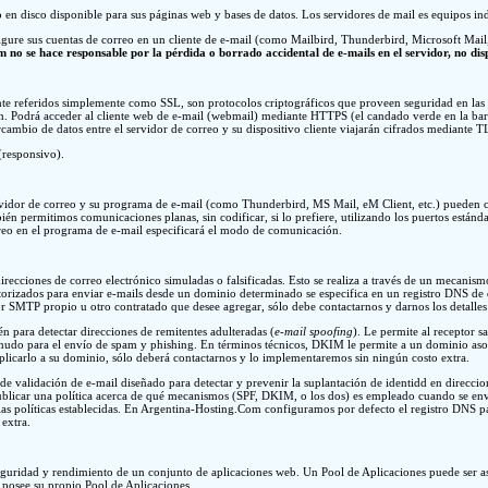
 en disco disponible para sus páginas web y bases de datos. Los servidores de mail es equipos in
gure sus cuentas de correo en un cliente de e-mail (como Mailbird, Thunderbird, Microsoft Mail, 
no se hace responsable por la pérdida o borrado accidental de e-mails en el servidor, no dis
nte referidos simplemente como SSL, son protocolos criptográficos que proveen seguridad en la
ción. Podrá acceder al cliente web de e-mail (webmail) mediante HTTPS (el candado verde en la ba
rcambio de datos entre el servidor de correo y su dispositivo cliente viajarán cifrados mediante T
(responsivo).
ervidor de correo y su programa de e-mail (como Thunderbird, MS Mail, eM Client, etc.) pueden c
 permitimos comunicaciones planas, sin codificar, si lo prefiere, utilizando los puertos estánda
orreo en el programa de e-mail especificará el modo de comunicación.
direcciones de correo electrónico simuladas o falsificadas. Esto se realiza a través de un mecanis
autorizados para enviar e-mails desde un dominio determinado se especifica en un registro DNS 
dor SMTP propio u otro contratado que desee agregar, sólo debe contactarnos y darnos los detalles
n para detectar direcciones de remitentes adulteradas (
e-mail spoofing
). Le permite al receptor 
menudo para el envío de spam y phishing. En términos técnicos, DKIM le permite a un dominio aso
licarlo a su dominio, sólo deberá contactarnos y lo implementaremos sin ningún costo extra.
 de validación de e-mail diseñado para detectar y prevenir la suplantación de identidd en direccio
icar una política acerca de qué mecanismos (SPF, DKIM, o los dos) es empleado cuando se enví
jo las políticas establecidas. En Argentina-Hosting.Com configuramos por defecto el registro D
 extra.
seguridad y rendimiento de un conjunto de aplicaciones web. Un Pool de Aplicaciones puede ser a
 posee su propio Pool de Aplicaciones.