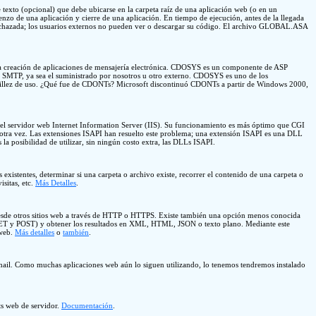
 (opcional) que debe ubicarse en la carpeta raíz de una aplicación web (o en un
nzo de una aplicación y cierre de una aplicación. En tiempo de ejecución, antes de la llegada
chazada; los usuarios externos no pueden ver o descargar su código. El archivo GLOBAL.ASA
a creación de aplicaciones de mensajería electrónica. CDOSYS es un componente de ASP
dor SMTP, ya sea el suministrado por nosotros u otro externo. CDOSYS es uno de los
ncillez de uso. ¿Qué fue de CDONTs? Microsoft discontinuó CDONTs a partir de Windows 2000,
 del servidor web Internet Information Server (IIS). Su funcionamiento es más óptimo que CGI
y otra vez. Las extensiones ISAPI han resuelto este problema; una extensión ISAPI es una DLL
la posibilidad de utilizar, sin ningún costo extra, las DLLs ISAPI.
 existentes, determinar si una carpeta o archivo existe, recorrer el contenido de una carpeta o
sitas, etc.
Más Detalles
.
esde otros sitios web a través de HTTP o HTTPS. Existe también una opción menos conocida
T y POST) y obtener los resultados en XML, HTML, JSON o texto plano. Mediante este
 web.
Más detalles
o
también
.
mail. Como muchas aplicaciones web aún lo siguen utilizando, lo tenemos tendremos instalado
ts web de servidor.
Documentación
.