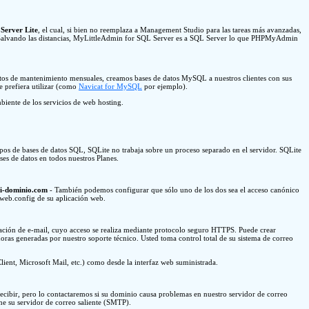
Server Lite
, el cual, si bien no reemplaza a Management Studio para las tareas más avanzadas,
 etc. Salvando las distancias, MyLittleAdmin for SQL Server es a SQL Server lo que PHPMyAdmin
ostos de mantenimiento mensuales, creamos bases de datos MySQL a nuestros clientes con sus
e prefiera utilizar (como
Navicat for MySQL
por ejemplo).
ente de los servicios de web hosting.
ipos de bases de datos SQL, SQLite no trabaja sobre un proceso separado en el servidor. SQLite
ses de datos en todos nuestros Planes.
mi-dominio.com
- También podemos configurar que sólo uno de los dos sea el acceso canónico
 web.config de su aplicación web.
ración de e-mail, cuyo acceso se realiza mediante protocolo seguro HTTPS. Puede crear
emoras generadas por nuestro soporte técnico. Usted toma control total de su sistema de correo
ent, Microsoft Mail, etc.) como desde la interfaz web suministrada.
ecibir, pero lo contactaremos si su dominio causa problemas en nuestro servidor de correo
ne su servidor de correo saliente (SMTP).