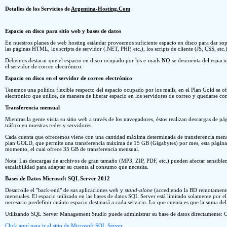
Detalles de los Servicios de
Argentina-Hosting.Com
Espacio en disco para sitio web y bases de datos
En nuestros planes de web hosting estándar proveemos suficiente espacio en disco para dar sopor
las páginas HTML, los scripts de servidor (.NET, PHP, etc.), los scripts de cliente (JS, CSS, etc
Debemos destacar que el espacio en disco ocupado por los e-mails
NO
se descuenta del espacio
el servidor de correo electrónico.
Espacio en disco en el servidor de correo electrónico
Tenemos una política flexible respecto del espacio ocupado por los mails, en el Plan Gold s
electrónico que utilice, de manera de liberar espacio en los servidores de correo y quedarse co
Transferencia mensual
Mientras la gente visita su sitio web a través de los navegadores, éstos realizan descargas de p
tráfico en nuestras redes y servidores.
Cada cuenta que ofrecemos viene con una cantidad máxima determinada de transferencia mensua
plan GOLD, que permite una transferencia máxima de 15 GB (Gigabytes) por mes, esta página 
momento, el cual ofrece 35 GB de transferencia mensual.
Nota: Las descargas de archivos de gran tamaño (MP3, ZIP, PDF, etc.) pueden afectar sensiblem
escalabilidad para adaptar su cuenta al consumo que necesita.
Bases de Datos Microsoft SQL Server 2012
Desarrolle el "back-end" de sus aplicaciones web y
stand-alone
(accediendo la BD remotamente)
mensuales. El espacio utilizado en las bases de datos SQL Server está limitado solamente por e
necesario predefinir cuánto espacio destinará a cada servicio. Lo que cuenta es que la suma de
Utilizando SQL Server Management Studio puede administrar su base de datos directamente: Cr
Click aquí para ir al sitio de Microsoft SQL Server