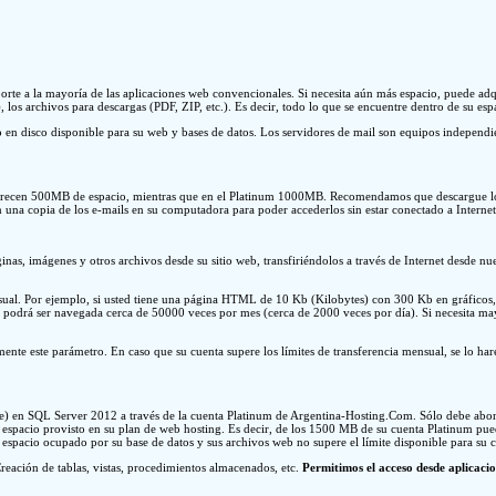
te a la mayoría de las aplicaciones web convencionales. Si necesita aún más espacio, puede adquir
.), los archivos para descargas (PDF, ZIP, etc.). Es decir, todo lo que se encuentre dentro de su esp
 en disco disponible para su web y bases de datos. Los servidores de mail son equipos independie
e ofrecen 500MB de espacio, mientras que en el Platinum 1000MB. Recomendamos que descargue lo
n una copia de los e-mails en su computadora para poder accederlos sin estar conectado a Internet 
áginas, imágenes y otros archivos desde su sitio web, transfiriéndolos a través de Internet desde 
l. Por ejemplo, si usted tiene una página HTML de 10 Kb (Kilobytes) con 300 Kb en gráficos, s
podrá ser navegada cerca de 50000 veces por mes (cerca de 2000 veces por día). Si necesita m
ente este parámetro. En caso que su cuenta supere los límites de transferencia mensual, se lo ha
 en SQL Server 2012 a través de la cuenta Platinum de Argentina-Hosting.Com. Sólo debe abonar 
l espacio provisto en su plan de web hosting. Es decir, de los 1500 MB de su cuenta Platinum pued
l espacio ocupado por su base de datos y sus archivos web no supere el límite disponible para su 
eación de tablas, vistas, procedimientos almacenados, etc.
Permitimos el acceso desde aplicaci