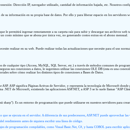
 la conexión: Dirección IP, navegador utilizado, cantidad de información bajada, etc. Nosotros c
a de su información en su propia base de datos. Por ello y para liberar espacio en los servidores 
ue le permitirá ingresar remotamente a su carpeta raíz para subir y descargar sus archivos web ta
nen un costo mínimo que se abona por única vez, no generando costos extras en el abono mensual.
site realizar en su web. Puede realizar todas las actualizaciones que necesite para el uso normal
os de cualquier tipo (Access, MySQL, SQL Server, etc.) a través de métodos comunes de program
eguras sus conexiones a datos, le sugerimos utilizar las conexiones OLE DB (esta es una conexió
iales sobre cómo realizar los distintos tipos de conexiones a Bases de Datos.
 ASP. ASP significa Páginas Activas de Servidor, y representa la tecnología de Microsoft donde p
 .NET de Microsoft, existiendo las aplicaciones ASP.NET, a ASP 3 se lo suele llamar "ASP Clási
sharp"). Es un entorno de programación que puede utilizarse en nuestros servidores para crear e
se ejecuta en el servidor. A diferencia de sus predecesores, ASP.NET puede aprovechar las venta
el rendimiento antes de siquiera escribir una línea de código.
ajes de programación compilables, como Visual Basic.Net, C#, y hasta COBOL para escribir aplica