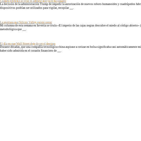
Cuando prohibir al rival es admitir que ya te ha ganado
La decisión de la administración Trump de impedir la autorización de nuevos robots humanoides y cuadrúpedos fabri
…
dispositivos podrían ser utilizados para vigilar, recopilar
.
La apertura que Silicon Valley quiere cerrar
Mi columna de esta semana en Invertia se titula «El imperio de las cajas negras descubre el miedo al código abierto» 
…
metodológica que
.
El día en que Wall Street deje de ser el destino
Durante décadas, que una compañía tecnológica china aspirase a cotizar en bolsa significaba casi automáticamente mir
…
haber sido admitida en el corazón financiero de
.