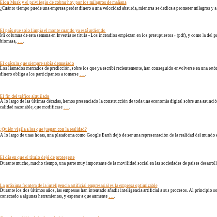
Elon Musk y el privilegio de cobrar hoy por los milagros de mañana
¿Cuánto tiempo puede una empresa perder dinero a una velocidad absurda, mientras se dedica a prometer milagros y a
El país que solo limpia el monte cuando ya está ardiendo
Mi columna de esta semana en Invertia se titula «Los incendios empiezan en los presupuestos» (pdf), y como la del pas
…
biomasa,
.
El oráculo que siempre sabía demasiado
Los llamados mercados de predicción, sobre los que ya escribí recientemente, han conseguido envolverse en una retóri
…
dinero obliga a los participantes a tomarse
.
El fin del tráfico alquilado
A lo largo de las últimas décadas, hemos presenciado la construcción de toda una economía digital sobre una asunci
…
calidad razonable, que modificase
.
¿Quién vigila a los que juegan con la realidad?
A lo largo de unas horas, una plataforma como Google Earth dejó de ser una representación de la realidad del mundo e
El día en que el título dejó de protegerte
Durante mucho, mucho tiempo, una parte muy importante de la movilidad social en las sociedades de países desarrollado
La próxima frontera de la inteligencia artificial empresarial es la empresa optimizable
Durante los dos últimos años, las empresas han intentado añadir inteligencia artificial a sus procesos. Al principio
…
conectado a algunas herramientas, y esperar a que aumente
.