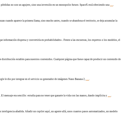
…
as pérdidas no son un agujero, sino una inversión en un monopolio futuro. SpaceX está ofreciendo una
.
nzan cuando aparece la primera llama, sino mucho antes, cuando se abandona el territorio, se deja acumular la
r información dispersa y convertirla en probabilidades». Frente a las encuestas, los expertos o los modelos, el
 distribución estables para nuestros contenidos. Cualquier página que fuese capaz de producir un contenido de
…
ogle le dio por integrar en el servicio su generador de imágenes Nano Banana 2,
.
…
. El mensaje era sencillo: estudia para no tener que ganarte la vida con las manos, dando implícita y
.
on inteligencia añadida. Añadir un copilot aquí, un agente allá, unos cuantos pasos automatizados, un modelo