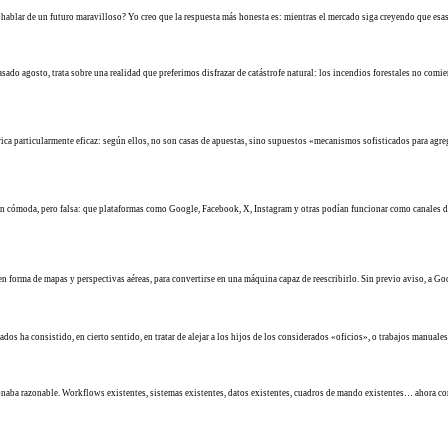
 hablar de un futuro maravilloso? Yo creo que la respuesta más honesta es: mientras el mercado siga creyendo que es
ado agosto, trata sobre una realidad que preferimos disfrazar de catástrofe natural: los incendios forestales no comie
ca particularmente eficaz: según ellos, no son casas de apuestas, sino supuestos «mecanismos sofisticados para agrega
ón cómoda, pero falsa: que plataformas como Google, Facebook, X, Instagram y otras podían funcionar como canales de
n forma de mapas y perspectivas aéreas, para convertirse en una máquina capaz de reescribirlo. Sin previo aviso, a Go
s ha consistido, en cierto sentido, en tratar de alejar a los hijos de los considerados «oficios», o trabajos manuales
 sonaba razonable. Workflows existentes, sistemas existentes, datos existentes, cuadros de mando existentes… ahora c