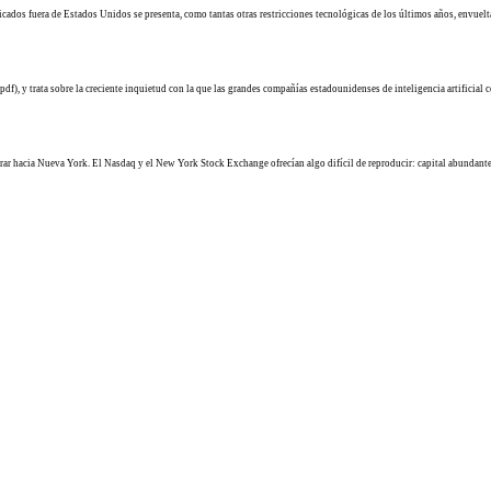
cados fuera de Estados Unidos se presenta, como tantas otras restricciones tecnológicas de los últimos años, envue
(pdf), y trata sobre la creciente inquietud con la que las grandes compañías estadounidenses de inteligencia artifici
ar hacia Nueva York. El Nasdaq y el New York Stock Exchange ofrecían algo difícil de reproducir: capital abundante, l