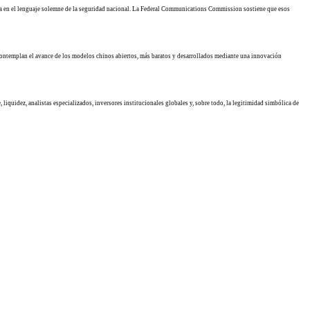
lta en el lenguaje solemne de la seguridad nacional. La Federal Communications Commission sostiene que esos
al contemplan el avance de los modelos chinos abiertos, más baratos y desarrollados mediante una innovación
iquidez, analistas especializados, inversores institucionales globales y, sobre todo, la legitimidad simbólica de